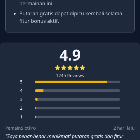
permainan ini.
Putaran gratis dapat dipicu kembali selama
fitur bonus aktif.
4.9
⭐⭐⭐⭐⭐
1245 Reviews
5
4
3
2
1
PemainSlotPro
2 hari lalu
“Saya benar-benar menikmati putaran gratis dan fitur