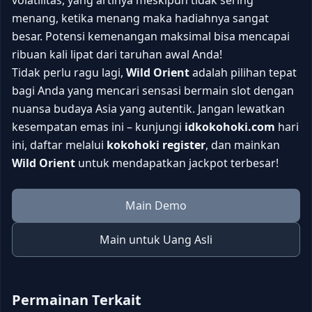
volatilitas, yang artinya meskipun tidak sering
menang, ketika menang maka hadiahnya sangat
besar. Potensi kemenangan maksimal bisa mencapai
ribuan kali lipat dari taruhan awal Anda!
Tidak perlu ragu lagi,
Wild Orient
adalah pilihan tepat
bagi Anda yang mencari sensasi bermain slot dengan
nuansa budaya Asia yang autentik. Jangan lewatkan
kesempatan emas ini – kunjungi
idkokohoki.com
hari
ini, daftar melalui
kokohoki register
, dan mainkan
Wild Orient
untuk mendapatkan jackpot terbesar!
Main Demo
Main untuk Uang Asli
Permainan Terkait