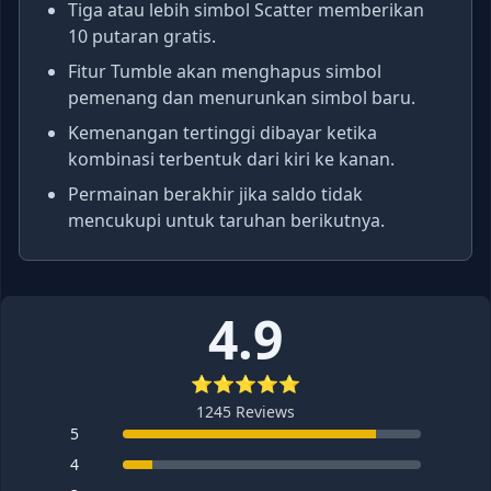
Tiga atau lebih simbol Scatter memberikan
10 putaran gratis.
Fitur Tumble akan menghapus simbol
pemenang dan menurunkan simbol baru.
Kemenangan tertinggi dibayar ketika
kombinasi terbentuk dari kiri ke kanan.
Permainan berakhir jika saldo tidak
mencukupi untuk taruhan berikutnya.
4.9
⭐⭐⭐⭐⭐
1245 Reviews
5
4