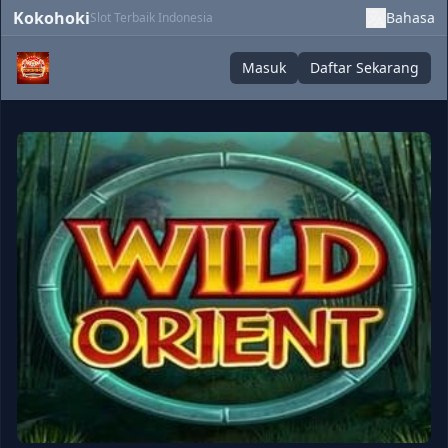
Kokohoki
Bahasa
Slot Terbaik Indonesia
Masuk
Daftar Sekarang